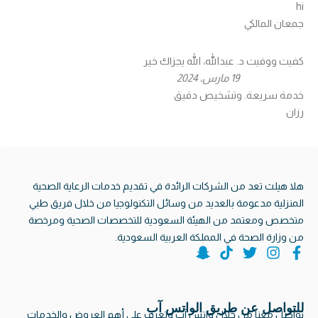
hi
جمعان المالكي
كفيت ووفيت د. عبدالله، الله يجزاك خير
19 مارس، 2024
خدمة سريعة. وتشخيص دقيق
رزان
هلا هيلث تعد من الشركات الرائدة في تقديم خدمات الرعاية الصحية
المنزلية مدعومة بالعديد من وسائل التكنولوجيا من خلال فريق طبي
متخصص ومعتمد من الهيئة السعودية للتخصصات الصحية ومرخصة
من وزارة الصحة في المملكة العربية السعودية.
S
T
T
I
F
n
i
w
n
a
a
k
i
s
c
p
t
t
t
e
b
a
t
o
c
للتواصل عن طريق الواتس آب
تواصل معنا من خلال واتس آب وتعرف على أهم العروض والخدمات