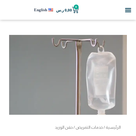
خطي
Menu
0
Cart
English
0,00
ر.س
لى
لمحتوى
الرئيسية
/
خدمات التمريض
/ حقن الوريد