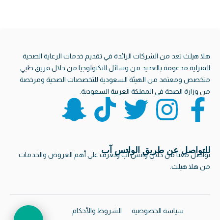
هلا هيلث تعد من الشركات الرائدة في تقديم خدمات الرعاية الصحية
المنزلية مدعومة بالعديد من وسائل التكنولوجيا من خلال فريق طبي
متخصص ومعتمد من الهيئة السعودية للتخصصات الصحية ومرخصة
من وزارة الصحة في المملكة العربية السعودية.
S
T
T
I
F
n
i
w
n
a
a
k
i
s
c
للتواصل عن طريق الواتس آب
تواصل معنا من خلال واتس آب وتعرف على أهم العروض والخدمات
من هلا هيلث.
p
t
t
t
e
اتصل للحجز
8001240221
بسرعة وسهولة
c
o
t
a
b
سياسة الخصوصية
الشروط والأحكام