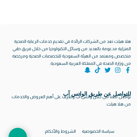
هلا هيلث تعد من الشركات الرائدة في تقديم خدمات الرعاية الصحية
المنزلية مدعومة بالعديد من وسائل التكنولوجيا من خلال فريق طبي
متخصص ومعتمد من الهيئة السعودية للتخصصات الصحية ومرخصة
من وزارة الصحة في المملكة العربية السعودية.
S
T
T
I
F
n
i
w
n
a
a
k
i
s
c
p
t
t
t
e
b
a
t
o
c
للتواصل عن طريق الواتس آب
تواصل معنا من خلال واتس آب وتعرف على أهم العروض والخدمات
h
k
e
g
o
من هلا هيلث.
a
r
r
o
اتصل للحجز
t
a
k
8001240221
بسرعة وسهولة
-
m
-
g
f
h
سياسة الخصوصية
الشروط والأحكام