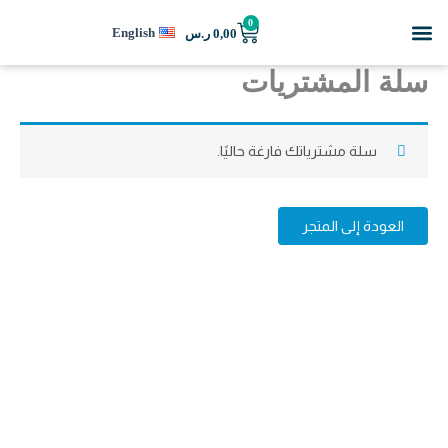
خطي
Menu
0
Cart
English
0,00
ر.س
لى
لمحتوى
سلة المشتريات
سلة مشترياتك فارغة حاليًا.
العودة إلى المتجر