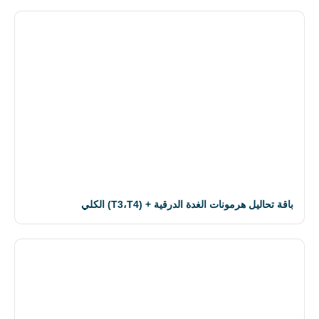
باقة تحاليل هرمونات الغدة الدرقية + (T3،T4) الكلي