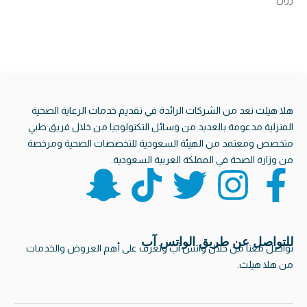
هلا هيلث تعد من الشركات الرائدة في تقديم خدمات الرعاية الصحية
المنزلية مدعومة بالعديد من وسائل التكنولوجيا من خلال فريق طبي
متخصص ومعتمد من الهيئة السعودية للتخصصات الصحية ومرخصة
من وزارة الصحة في المملكة العربية السعودية.
S
T
T
I
F
n
i
w
n
a
a
k
i
s
c
للتواصل عن طريق الواتس آب
تواصل معنا من خلال واتس آب وتعرف على أهم العروض والخدمات
من هلا هيلث.
p
t
t
t
e
اتصل للحجز
8001240221
بسرعة وسهولة